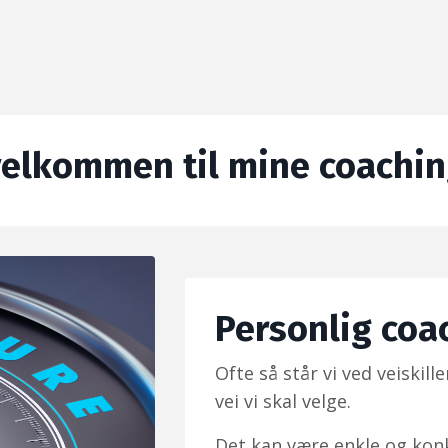
velkommen til mine coachin
Personlig coa
Ofte så står vi ved veiskiller
vei vi skal velge.
Det kan være enkle og konkr