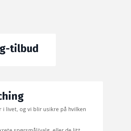
g-tilbud
ching
 i livet, og vi blir usikre på hvilken
ete spørsmål/valg, eller de litt