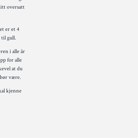
itt oversatt
t er et 4
il gull.
en i alle år
pp for alle
kevel at du
t bør være.
kal kjenne