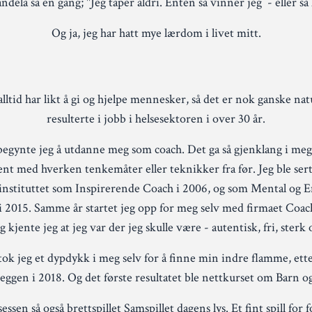
dela sa en gang; "Jeg taper aldri. Enten så vinner jeg - eller så 
Og ja, jeg har hatt mye lærdom i livet mitt.
alltid har likt å gi og hjelpe mennesker, så det er nok ganske natu
resulterte i jobb i helsesektoren i over 30 år.
begynte jeg å utdanne meg som coach. Det ga så gjenklang i meg,
ent med hverken tenkemåter eller teknikker fra før. Jeg ble serti
nstituttet som Inspirerende Coach i 2006, og som Mental og E
i 2015. Samme år startet jeg opp for meg selv med firmaet Coac
 kjente jeg at jeg var der jeg skulle være - autentisk, fri, sterk 
 tok jeg et dypdykk i meg selv for å finne min indre flamme, ett
ggen i 2018. Og det første resultatet ble nettkurset om Barn o
essen så også brettspillet Samspillet dagens lys. Et fint spill for 