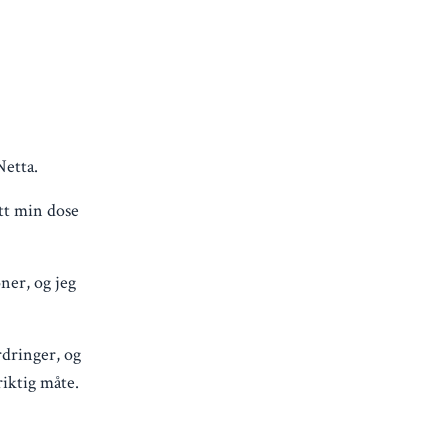
Netta.
att min dose
ner, og jeg
rdringer, og
riktig måte.