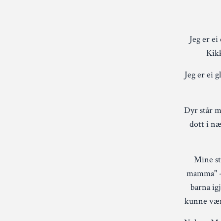
Jeg er ei
Kikk
Jeg er ei 
Dyr står mi
dott i næ
Mine sto
mamma" - 
barna ig
kunne vært