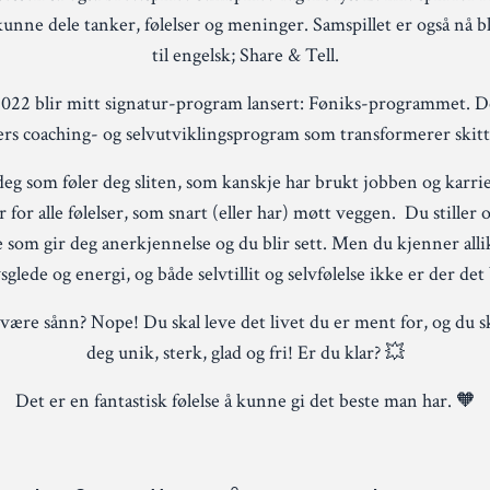
kunne dele tanker, følelser og meninger. Samspillet er også nå bl
til engelsk; Share & Tell.
022 blir mitt signatur-program lansert: Føniks-programmet. De
s coaching- og selvutviklingsprogram som transformerer skitt t
deg som føler deg sliten, som kanskje har brukt jobben og karrier
 for alle følelser, som snart (eller har) møtt veggen. Du stiller o
 som gir deg anerkjennelse og du blir sett. Men du kjenner alli
sglede og energi, og både selvtillit og selvfølelse ikke er der de
t være sånn? Nope! Du skal leve det livet du er ment for, og du s
deg unik, sterk, glad og fri! Er du klar? 💥
Det er en fantastisk følelse å kunne gi det beste man har. 🧡