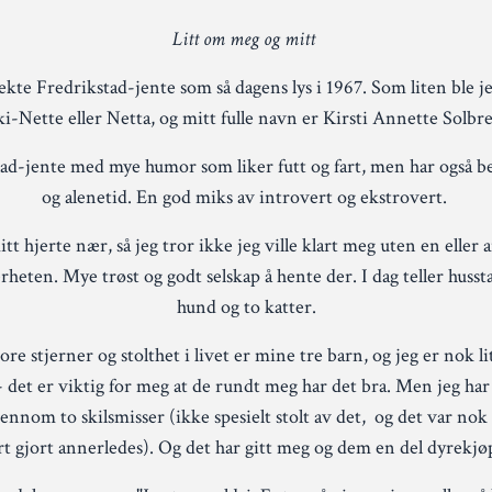
Litt om meg og mitt
 ekte Fredrikstad-jente som så dagens lys i 1967. Som liten ble je
i-Nette eller Netta, og mitt fulle navn er Kirsti Annette Solbr
glad-jente med mye humor som liker futt og fart, men har også b
og alenetid. En god miks av introvert og ekstrovert.
tt hjerte nær, så jeg tror ikke jeg ville klart meg uten en eller
rheten. Mye trøst og godt selskap å hente der. I dag teller huss
hund og to katter.
re stjerner og stolthet i livet er mine tre barn, og jeg er nok li
det er viktig for meg at de rundt meg har det bra. Men jeg har 
jennom to skilsmisser (ikke spesielt stolt av det, og det var no
 gjort annerledes). Og det har gitt meg og dem en del dyrekj