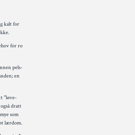
g kalt for
ekke.
ehov for ro
 annen pels-
tanden; en
tt "løve-
også dratt
k mye som
øpt lærdom.