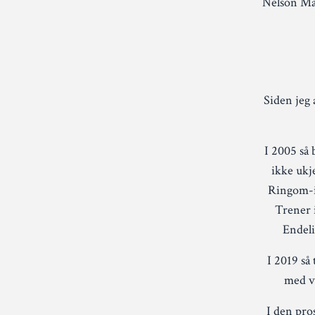
Nelson Man
Siden jeg 
I 2005 så 
ikke ukj
Ringom-i
Trener 
Endelig
I 2019 så
med ve
I den pros