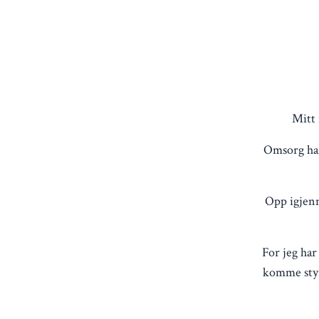
Mitt 
Omsorg har 
Opp igjenn
For jeg har
komme styrk