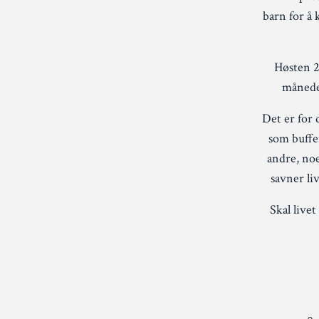
barn for å 
Høsten 2
måneder
Det er for 
som buffer
andre, noe
savner liv
Skal live