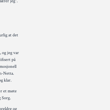
lærer jeg".
rlig at det
 og jeg var
fisert på
mosjonell
h-Netta.
og klar.
er et møte
g Sorg.
foreldre og