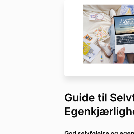
Guide til Selv
Egenkjærligh
God selvfølelse og egenk