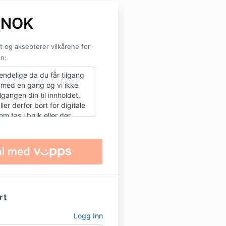
 NOK
t og aksepterer vilkårene for
n:
 endelige da du får tilgang
t med en gang og vi ikke
ilgangen din til innholdet.
ller derfor bort for digitale
m tas i bruk eller der
is med en gang, i henhold
tloven §22.
rt
Logg Inn