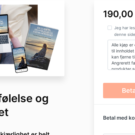
190,00
Jeg har les
denne side
Alle kjøp er
til innholde
kan fjerne t
Angrerett fa
produkter so
tilgangen g
til angreret
følelse og
et
Betal med ko
jærlighet er helt