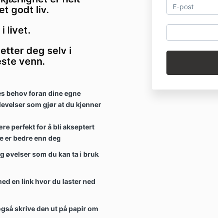
t godt liv.
i livet.
etter deg selv i
este venn.
es behov foran dine egne
levelser som gjør at du kjenner
re perfekt for å bli akseptert
re er bedre enn deg
 øvelser som du kan ta i bruk
med en link hvor du laster ned
også skrive den ut på papir om