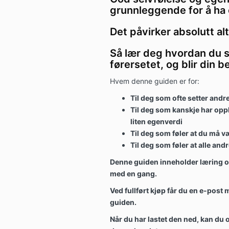
grunnleggende for å ha e
Det påvirker absolutt alt 
Så lær deg hvordan du s
førersetet, og blir din b
Hvem denne guiden er for:
Til deg som ofte setter andr
Til deg som kanskje har opp
liten egenverdi
Til deg som føler at du må væ
Til deg som føler at alle and
Denne guiden inneholder læring og
med en gang.
Ved fullført kjøp får du en e-post 
guiden.
Når du har lastet den ned, kan du 